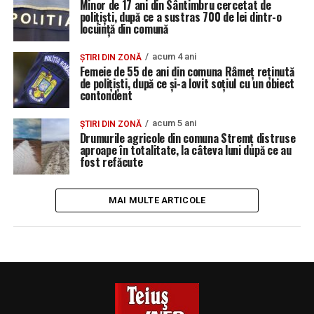
Minor de 17 ani din Sântimbru cercetat de
polițiști, după ce a sustras 700 de lei dintr-o
locuință din comună
acum 4 ani
ȘTIRI DIN ZONĂ
Femeie de 55 de ani din comuna Râmeț reținută
de polițiști, după ce și-a lovit soțiul cu un obiect
contondent
acum 5 ani
ȘTIRI DIN ZONĂ
Drumurile agricole din comuna Stremț distruse
aproape în totalitate, la câteva luni după ce au
fost refăcute
MAI MULTE ARTICOLE