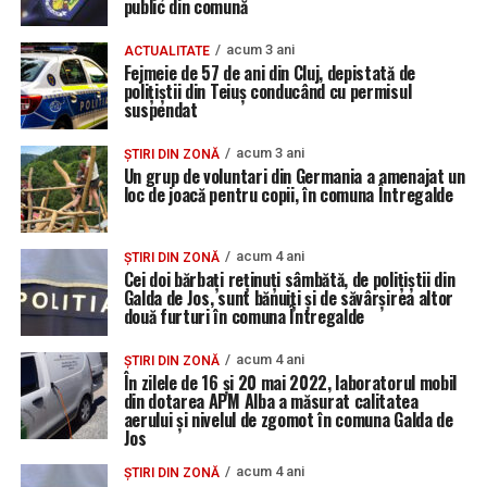
public din comună
acum 3 ani
ACTUALITATE
Fejmeie de 57 de ani din Cluj, depistată de
polițiștii din Teiuș conducând cu permisul
suspendat
acum 3 ani
ȘTIRI DIN ZONĂ
Un grup de voluntari din Germania a amenajat un
loc de joacă pentru copii, în comuna Întregalde
acum 4 ani
ȘTIRI DIN ZONĂ
Cei doi bărbați reținuți sâmbătă, de polițiștii din
Galda de Jos, sunt bănuiți și de săvârșirea altor
două furturi în comuna Întregalde
acum 4 ani
ȘTIRI DIN ZONĂ
În zilele de 16 și 20 mai 2022, laboratorul mobil
din dotarea APM Alba a măsurat calitatea
aerului și nivelul de zgomot în comuna Galda de
Jos
acum 4 ani
ȘTIRI DIN ZONĂ