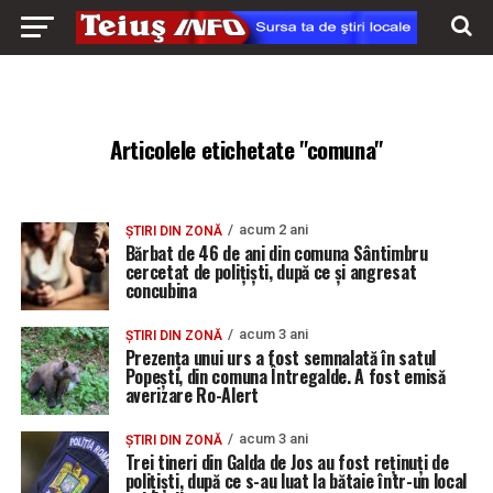
Articolele etichetate "comuna"
acum 2 ani
ȘTIRI DIN ZONĂ
Bărbat de 46 de ani din comuna Sântimbru
cercetat de polițiști, după ce și angresat
concubina
acum 3 ani
ȘTIRI DIN ZONĂ
Prezența unui urs a fost semnalată în satul
Popești, din comuna Întregalde. A fost emisă
averizare Ro-Alert
acum 3 ani
ȘTIRI DIN ZONĂ
Trei tineri din Galda de Jos au fost reținuți de
polițiști, după ce s-au luat la bătaie într-un local