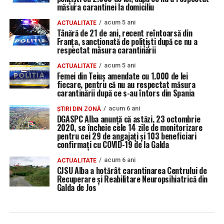
măsura carantinei la domiciliu
acum 5 ani
ACTUALITATE
Tânără de 21 de ani, recent reîntoarsă din
Franța, sancționată de polițiști după ce nu a
respectat măsura carantinării
acum 5 ani
ACTUALITATE
Femei din Teiuș amendate cu 1.000 de lei
fiecare, pentru că nu au respectat măsura
carantinării după ce s-au întors din Spania
acum 6 ani
ȘTIRI DIN ZONĂ
DGASPC Alba anunță că astăzi, 23 octombrie
2020, se încheie cele 14 zile de monitorizare
pentru cei 29 de angajați și 103 beneficiari
confirmați cu COVID-19 de la Galda
acum 6 ani
ACTUALITATE
CJSU Alba a hotărât carantinarea Centrului de
Recuperare și Reabilitare Neuropsihiatrică din
Galda de Jos