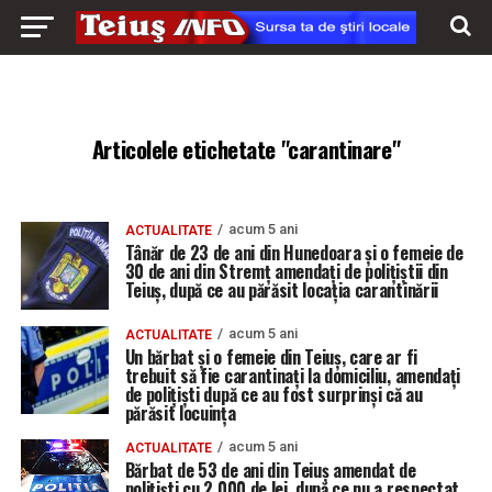
Articolele etichetate "carantinare"
acum 5 ani
ACTUALITATE
Tânăr de 23 de ani din Hunedoara și o femeie de
30 de ani din Stremț amendați de polițiștii din
Teiuș, după ce au părăsit locația carantinării
acum 5 ani
ACTUALITATE
Un bărbat și o femeie din Teiuș, care ar fi
trebuit să fie carantinați la domiciliu, amendați
de polițiști după ce au fost surprinși că au
părăsit locuința
acum 5 ani
ACTUALITATE
Bărbat de 53 de ani din Teiuș amendat de
polițiști cu 2.000 de lei, după ce nu a respectat