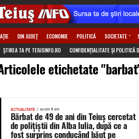
AȚIE
DIN JUDEȚ
ECONOMIE
POLITICĂ
SOCIETATE
ȘTIREA TA PE TEIUSINFO.RO
CONFIDENȚIALITATE ȘI POLITICĂ 
Articolele etichetate "barbat
acum 8 ani
ACTUALITATE
Bărbat de 49 de ani din Teiuș cercetat
de polițiștii din Alba Iulia, după ce a
fost surprins conducând băut pe