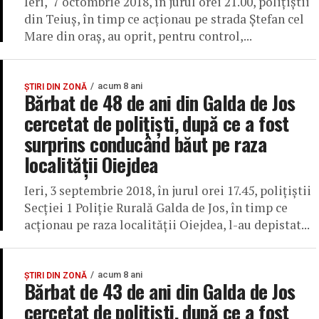
Ieri, 7 octombrie 2018, în jurul orei 21.00, poliţiştii
din Teiuş, în timp ce acţionau pe strada Ştefan cel
Mare din oraş, au oprit, pentru control,...
acum 8 ani
ȘTIRI DIN ZONĂ
Bărbat de 48 de ani din Galda de Jos
cercetat de polițiști, după ce a fost
surprins conducând băut pe raza
localității Oiejdea
Ieri, 3 septembrie 2018, în jurul orei 17.45, poliţiştii
Secţiei 1 Poliţie Rurală Galda de Jos, în timp ce
acţionau pe raza localităţii Oiejdea, l-au depistat...
acum 8 ani
ȘTIRI DIN ZONĂ
Bărbat de 43 de ani din Galda de Jos
cercetat de polițiști, după ce a fost