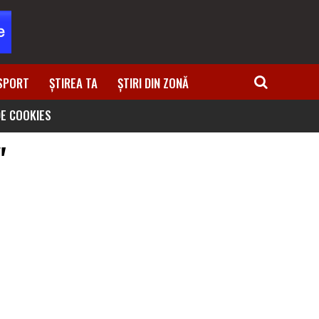
SPORT
ȘTIREA TA
ȘTIRI DIN ZONĂ
DE COOKIES
"