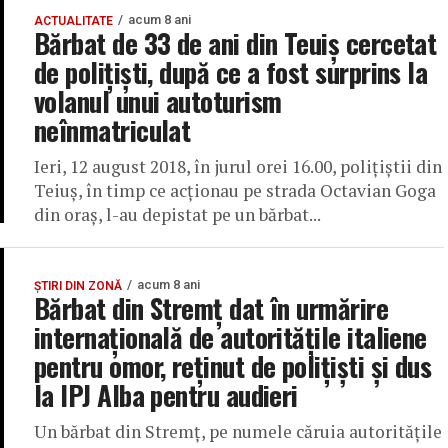
acum 8 ani
ACTUALITATE
Bărbat de 33 de ani din Teuiș cercetat
de polițiști, după ce a fost surprins la
volanul unui autoturism
neînmatriculat
Ieri, 12 august 2018, în jurul orei 16.00, poliţiştii din
Teiuş, în timp ce acţionau pe strada Octavian Goga
din oraş, l-au depistat pe un bărbat...
acum 8 ani
ȘTIRI DIN ZONĂ
Bărbat din Stremț dat în urmărire
internațională de autoritățile italiene
pentru omor, reținut de polițiști și dus
la IPJ Alba pentru audieri
Un bărbat din Stremț, pe numele căruia autorităţile