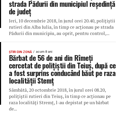
strada Pădurii din municipiul reședință
de județ
Ieri, 10 decembrie 2018, în jurul orei 20.40, poliţiştii
rutieri din Alba Iulia, în timp ce acţionau pe strada
Pădurii din municipiu, au oprit, pentru control,...
acum 8 ani
ȘTIRI DIN ZONĂ
Bărbat de 56 de ani din Rîmeți
cercetat de polițiștii din Teiuș, după ce
a fost surprins conducând băut pe raza
localității Stemț
Sâmbătă, 20 octombrie 2018, în jurul orei 08.20,
poliţiştii rutieri din Teiuş, în timp ce acţionau pe
raza localităţi Stremţ, l-au depistat pe un bărbat
de...