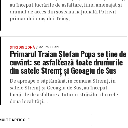
au început lucrările de asfaltare, fiind amenajat şi
drumul de acces din şoseaua naţională. Potrivit
primarului oraşului Teiuş,...
acum 11 ani
ȘTIRI DIN ZONĂ
Primarul Traian Ștefan Popa se ţine de
cuvânt: se asfaltează toate drumurile
din satele Stremţ şi Geoagiu de Sus
De aproape o săptămână, în comuna Stremţ, în
satele Stremţ şi Geoagiu de Sus, au început
lucrările de asfaltare a tuturor străzilor din cele
două localităţi....
MULTE ARTICOLE