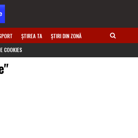
SPORT
ȘTIREA TA
ȘTIRI DIN ZONĂ
DE COOKIES
e"