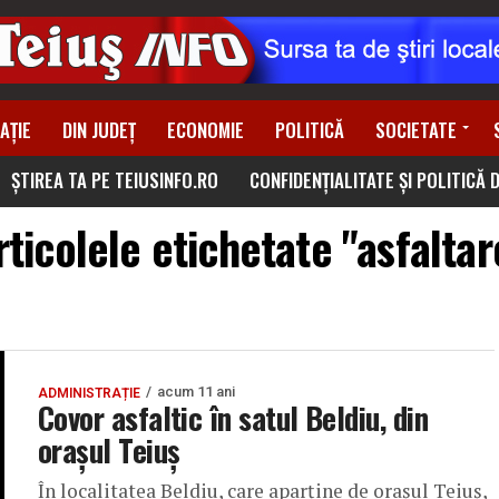
AȚIE
DIN JUDEȚ
ECONOMIE
POLITICĂ
SOCIETATE
ȘTIREA TA PE TEIUSINFO.RO
CONFIDENȚIALITATE ȘI POLITICĂ 
rticolele etichetate "asfaltar
acum 11 ani
ADMINISTRAȚIE
Covor asfaltic în satul Beldiu, din
oraşul Teiuş
În localitatea Beldiu, care aparţine de oraşul Teiuş,