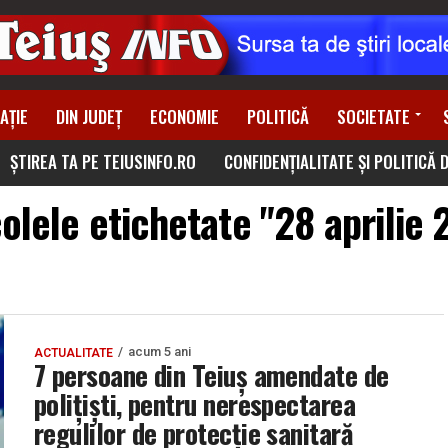
AȚIE
DIN JUDEȚ
ECONOMIE
POLITICĂ
SOCIETATE
ȘTIREA TA PE TEIUSINFO.RO
CONFIDENȚIALITATE ȘI POLITICĂ 
colele etichetate "28 aprilie 
acum 5 ani
ACTUALITATE
7 persoane din Teiuș amendate de
polițiști, pentru nerespectarea
regulilor de protecție sanitară