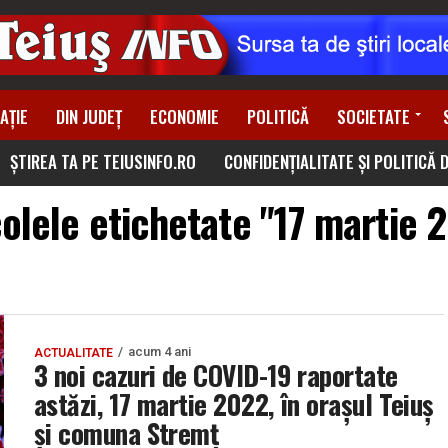
AȚIE
DIN JUDEȚ
ECONOMIE
POLITICĂ
SOCIETATE
ȘTIREA TA PE TEIUSINFO.RO
CONFIDENȚIALITATE ȘI POLITICĂ 
colele etichetate "17 martie 
acum 4 ani
ACTUALITATE
3 noi cazuri de COVID-19 raportate
astăzi, 17 martie 2022, în orașul Teiuș
și comuna Stremț