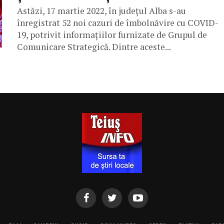
Astăzi, 17 martie 2022, în județul Alba s-au
înregistrat 52 noi cazuri de îmbolnăvire cu COVID-
19, potrivit informațiilor furnizate de Grupul de
Comunicare Strategică. Dintre aceste...